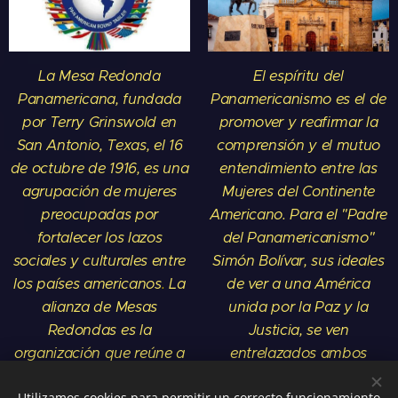
La Mesa Redonda
El espíritu del
Panamericana, fundada
Panamericanismo es el de
por Terry Grinswold en
promover y reafirmar la
San Antonio, Texas, el 16
comprensión y el mutuo
de octubre de 1916, es una
entendimiento entre las
agrupación de mujeres
Mujeres del Continente
preocupadas por
Americano
.
Para el "Padre
fortalecer los lazos
del Panamericanismo"
sociales y culturales entre
Simón Bolívar, sus ideales
los países americanos
.
La
de ver a una América
alianza de Mesas
unida por la Paz y la
Redondas es la
Justicia, se ven
organización que reúne a
entrelazados ambos
todas las Mesas Redondas
ideales en la actualidad
.
Utilizamos cookies para permitir un correcto funcionamiento