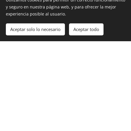
Panamericanas del
y seguro en nuestra página web, y para ofrecer la mejor
continent
e
.
experiencia posible al usuario.
Aceptar solo lo necesario
Aceptar todo
"
Si deseamos la Paz,
"Vivir es el arte de amar.
trabajemos por la
Amar es el arte de cuidar.
Justicia.
Si queremos la
Cuidar es el arte de
Justicia, defendamos los
compartir. Compartir es el
Valore
s
.
Si queremos los
arte de vivir. Si deseas
Valores, trabajemos por la
elevarte a ti mismo, eleva a
Verdad.
Trabajando de
otra persona."
esta manera seguiremos
Booker T. Washington
.
siendo: