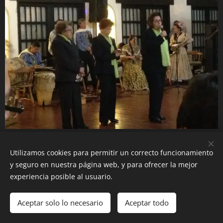
En la celebración de la Cena Panamericana de la
Utilizamos cookies para permitir un correcto funcionamiento
Solidaridad, la Directora De la Mesa, Nelly Sol Gómez
y seguro en nuestra página web, y para ofrecer la mejor
de Ocampo integró a niños asistentes interesados en
experiencia posible al usuario.
el panamericanismo.
Aceptar solo lo necesario
Aceptar todo